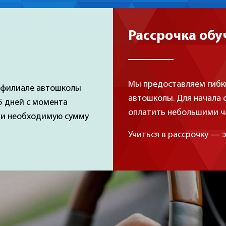
Рассрочка обу
Мы предоставляем гибки
м филиале автошколы
автошколы. Для начала 
 5 дней с момента
оплатить небольшими ча
ти необходимую сумму
Учиться в рассрочку — эт