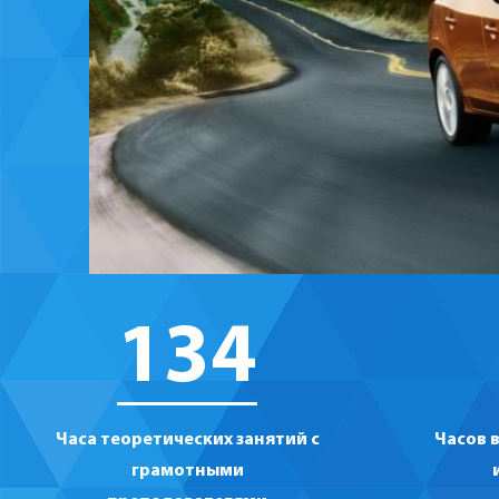
134
Часа теоретических занятий с
Часов 
грамотными