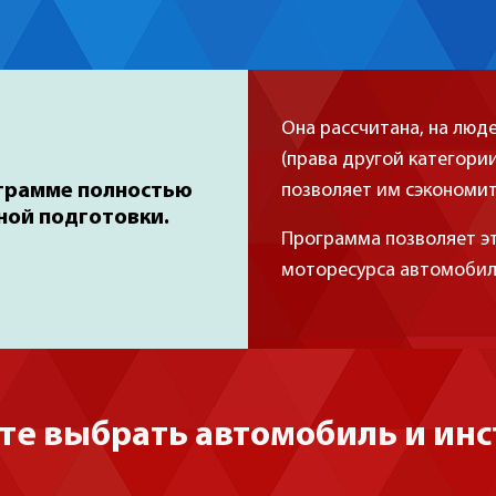
Она рассчитана, на лю
(права другой категории
ограмме полностью
позволяет им сэкономить
ной подготовки.
Программа позволяет эт
моторесурса автомобиля
те выбрать автомобиль и инс