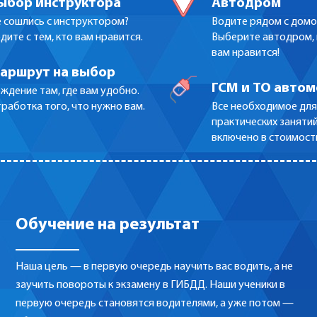
ыбор инструктора
Автодром
 сошлись с инструктором?
Водите рядом с домо
дите с тем, кто вам нравится.
Выберите автодром,
вам нравится!
аршрут на выбор
ГСМ и ТО авто
ждение там, где вам удобно.
работка того, что нужно вам.
Все необходимое для
практических заняти
включено в стоимост
Обучение на результат
Наша цель — в первую очередь научить вас водить, а не
заучить повороты к экзамену в ГИБДД. Наши ученики в
первую очередь становятся водителями, а уже потом —