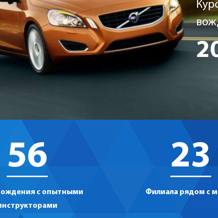
Курс
вож
2
56
23
вождения с опытными
Филиала рядом с 
инструкторами