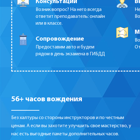
Консультации
В
Возник вопрос? На него всегда
Не
ответит преподаватель: онлайн
Во
или в классе.
М
Сопровождение
Во
Предоставим авто и будем
От
рядом в день экзамена в ГИБДД
56+ часов вождения
Без халтуры со стороны инструкторов и по честным
ценам. А если вы захотите улучшить свое мастерство, у
нас есть выгодные пакеты дополнительных часов.