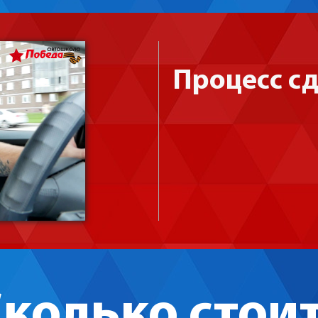
Процесс с
колько стои