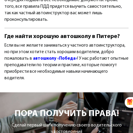
очередях подавать все необходимые документы. Кроме
того, все правила ПДД придется выучить самостоятельно,
так как частный автоинструктор вас может лишь
проконсультировать.
Где найти
хорошую автошколу
в
Питере
?
Если вы не желаете заниматься у частного автоинструктора,
но при этом хотите стать хорошим водителем, добро
пожаловать в
автошколу
«
Победа
»
! У нас работают опытные
преподаватели по теории и практике, которые помогут
приобрести все необходимые навыки начинающего
водителя.
ПОРА ПОЛУЧИТЬ ПРАВА!
Сделай первый шаг к получению своего водительского
удостоверения